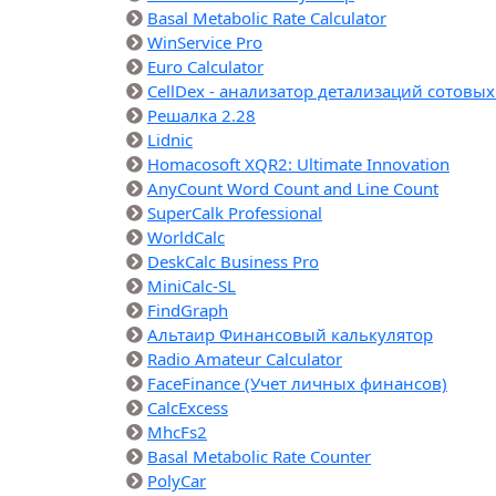
Basal Metabolic Rate Calculator
WinService Pro
Euro Calculator
CellDex - анализатор детализаций сотовы
Решалка 2.28
Lidnic
Homacosoft XQR2: Ultimate Innovation
AnyCount Word Count and Line Count
SuperCalk Professional
WorldCalc
DeskCalc Business Pro
MiniCalc-SL
FindGraph
Альтаир Финансовый калькулятор
Radio Amateur Calculator
FaceFinance (Учет личных финансов)
CalcExcess
MhcFs2
Basal Metabolic Rate Counter
PolyCar